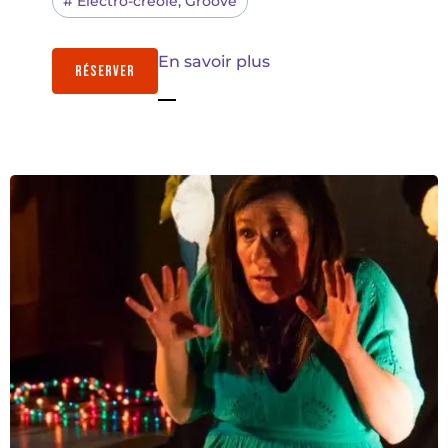
#
Electro-créole
,
Groove
En savoir plus
RÉSERVER