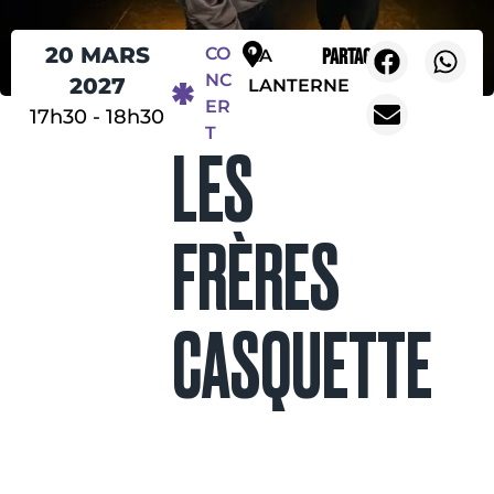
20 MARS
CO
Partager
LA
NC
2027
LANTERNE
ER
17h30
-
18h30
T
LES
FRÈRES
CASQUETTE