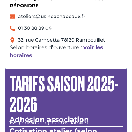
RÉPONDRE
ateliers@usineachapeaux.fr
01 30 88 89 04
32, rue Gambetta 78120 Rambouillet
Selon horaires d’ouverture :
voir les
horaires
TARIFS SAISON 2025-
2026
Adhésion association
15€ (individuelle) ou 40€ (famille)
Cotisation atelier (selon