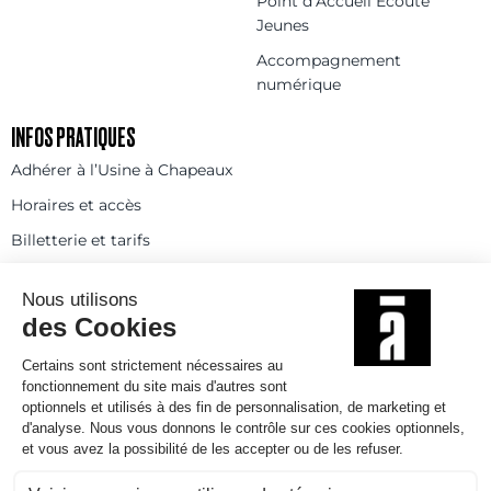
Point d’Accueil Écoute
Jeunes
Accompagnement
numérique
INFOS PRATIQUES
Adhérer à l’Usine à Chapeaux
Horaires et accès
Billetterie et tarifs
FAQ
Contact
Statuts
Règlement intérieur
Partenaires et réseaux
Espace presse
Rejoignez-nous
© 2025
Politique de confidentialité
Mentions légales et crédits