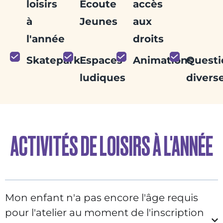
loisirs
Écoute
accès
à
Jeunes
aux
l'année
droits
Skatepark
Espaces
Animations
Questi
ludiques
divers
ACTIVITÉS DE LOISIRS À L'ANNÉE
Mon enfant n'a pas encore l'âge requis
pour l'atelier au moment de l'inscription