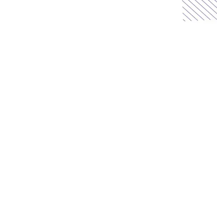
L’Usine à Chapeaux ferme ses po
Toute
CONCERTS