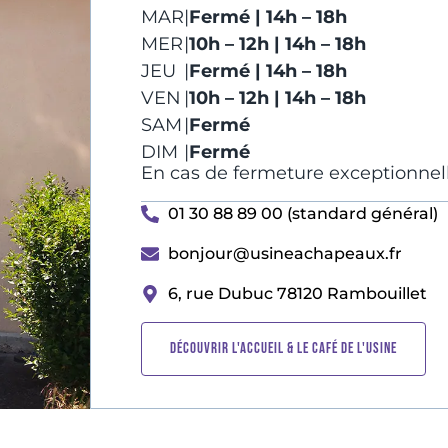
MAR
|
Fermé | 14h – 18h
MER
|
10h – 12h | 14h – 18h
JEU
|
Fermé | 14h – 18h
VEN
|
10h – 12h | 14h – 18h
SAM
|
Fermé
DIM
|
Fermé
En cas de fermeture exceptionnell
01 30 88 89 00 (standard général)
bonjour@usineachapeaux.fr
6, rue Dubuc 78120 Rambouillet
DÉCOUVRIR L'ACCUEIL & LE CAFÉ DE L'USINE