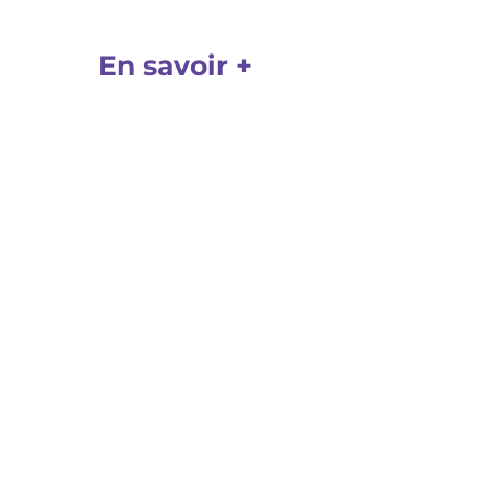
r d’été.
En savoir +
)