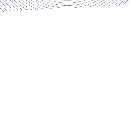
INFO FERMETURE ESTIVAL
rtes le vendredi 17 juillet et vous
 l’équipe vous souhaite un très bel