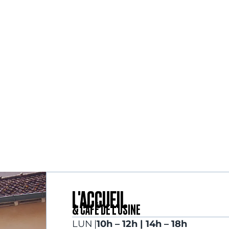
L'ACCUEIL
& CAFÉ DE L'USINE
LUN
|
10h – 12h | 14h – 18h