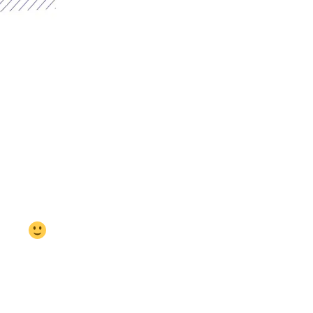
E
 donne rendez-vous à la rentrée.
 été