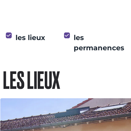
les lieux
les
permanences
LES LIEUX