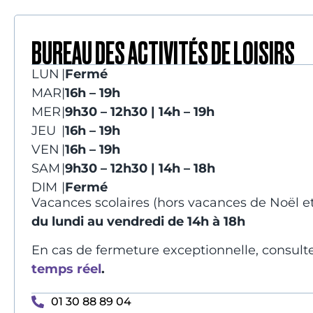
BUREAU DES ACTIVITÉS DE LOISIRS
LUN
|
Fermé
MAR
|
16h – 19h
MER
|
9h30 – 12h30 | 14h – 19h
JEU
|
16h – 19h
VEN
|
16h – 19h
SAM
|
9h30 – 12h30 | 14h – 18h
DIM
|
Fermé
Vacances scolaires (hors vacances de Noël et 
du lundi au vendredi de 14h à 18h
En cas de fermeture exceptionnelle, consult
temps réel
.
01 30 88 89 04