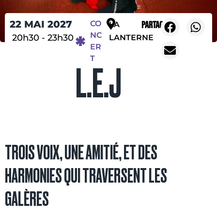
22 MAI 2027
CO
Partager
LA
NC
20h30
-
23h30
LANTERNE
ER
T
L.E.J
TROIS VOIX, UNE AMITIÉ, ET DES
HARMONIES QUI TRAVERSENT LES
GALÈRES