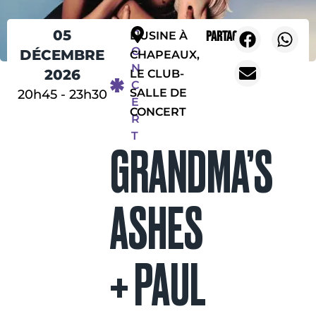
05
C
Partager
L'USINE À
O
DÉCEMBRE
CHAPEAUX,
N
2026
LE CLUB-
C
SALLE DE
20h45
-
23h30
E
CONCERT
R
T
GRANDMA’S
ASHES
+ PAUL