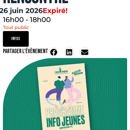
26 juin 2026
Expiré!
16h00
-
18h00
Tout public
INFOS
PARTAGER L'ÉVÈNEMENT