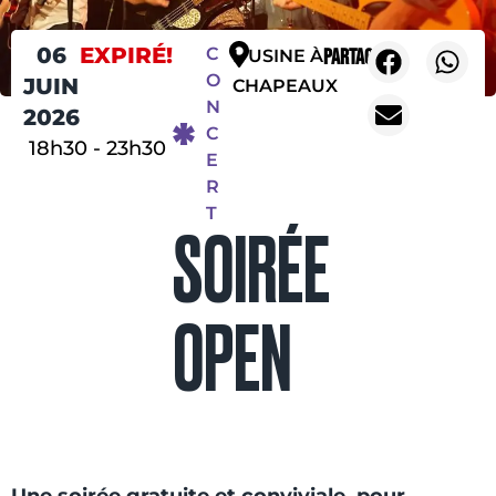
06
EXPIRÉ!
C
Partager
L'USINE À
O
JUIN
CHAPEAUX
N
2026
C
18h30
-
23h30
E
R
T
SOIRÉE
OPEN
Une soirée gratuite et conviviale, pour