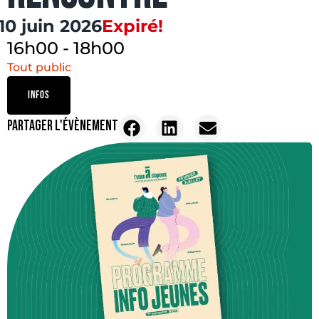
10 juin 2026
Expiré!
16h00
-
18h00
Tout public
INFOS
PARTAGER L'ÉVÈNEMENT