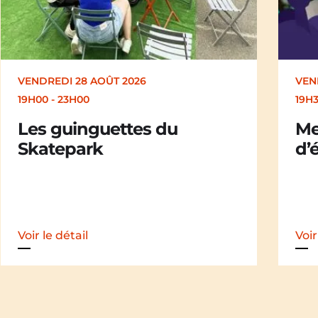
VENDREDI 28 AOÛT 2026
SAM
19H30
19H
Merle [Un dernier soir
Ch
d’été : festival itinérant]
der
iti
Voir le détail
Voir