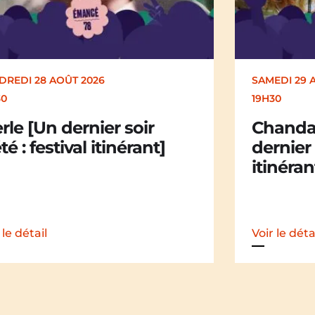
EDI 29 AOÛT 2026
SAMEDI 29 
30
19H30
andail Chandail [Un
La Mali
nier soir d’été : festival
dernier 
nérant]
itinéran
 le détail
Voir le déta