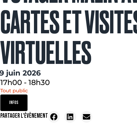
CARTES ET VISITE
VIRTUELLES
19 juin 2026
17h00
-
18h30
Tout public
INFOS
PARTAGER L'ÉVÈNEMENT