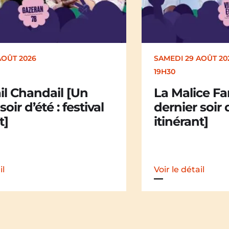
AOÛT 2026
DIMANCHE 30 AOÛT
17H00
ce Family [Un
Kakamü [Un 
soir d’été : festival
d’été : festiv
t]
il
Voir le détail