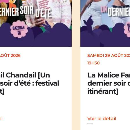
SAMEDI 29 AOÛT 2026
DI
19H30
17
La Malice Family [Un
K
dernier soir d’été : festival
d’
itinérant]
Voir le détail
Voi