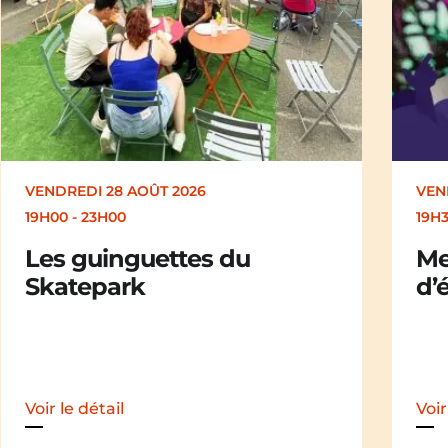
VENDREDI 28 AOÛT 2026
19H30
Merle [Un dernier soir
d’été : festival itinérant]
Voir le détail