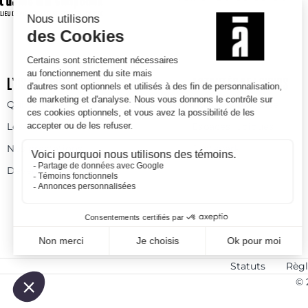
L’USINE À CHAPEAUX
ACTIVITÉS DE LOISIRS
Qui sommes-nous
Activités à l’année
Les espaces
Espaces ludiques
Nos prestations
Skatepark
Devenez bénévole
Statuts
Règl
© 