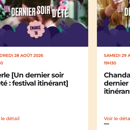
SAMEDI 29 AOÛT 2026
19H30
Chandail Chandail [Un
dernier soir d’été : festival
itinérant]
Voir le détail