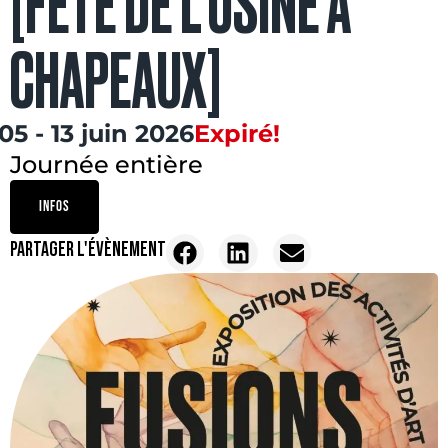
[FÊTE DE L’USINE À
CHAPEAUX]
05 - 13 juin 2026
Expiré!
Journée entière
INFOS
PARTAGER L'ÉVÈNEMENT