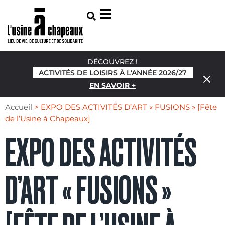
DÉCOUVREZ !
ACTIVITÉS DE LOISIRS À L'ANNÉE 2026/27
EN SAVOIR +
Accueil
>
EXPO DES ACTIVITÉS D’ART « FUSIONS » [Fête
de l’Usine à Chapeaux]
EXPO DES ACTIVITÉS
D’ART « FUSIONS »