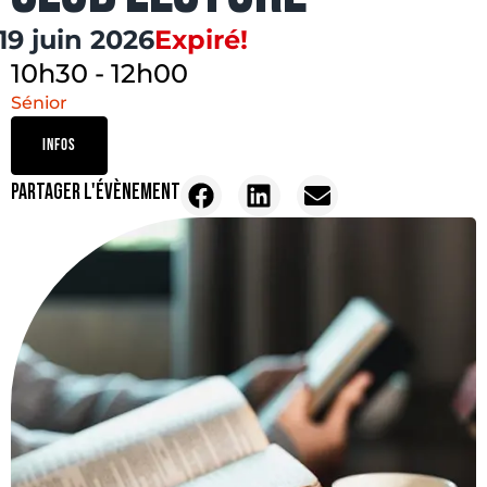
19 juin 2026
Expiré!
10h30
-
12h00
Sénior
INFOS
PARTAGER L'ÉVÈNEMENT