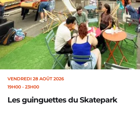
6
es du Skatepark