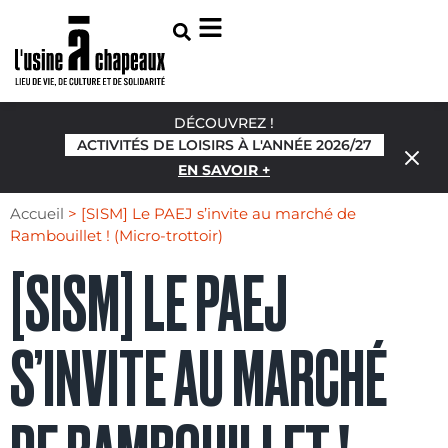
DÉCOUVREZ !
ACTIVITÉS DE LOISIRS À L'ANNÉE 2026/27
EN SAVOIR +
Accueil
>
[SISM] Le PAEJ s’invite au marché de
Rambouillet ! (Micro-trottoir)
[SISM] LE PAEJ
S’INVITE AU MARCHÉ