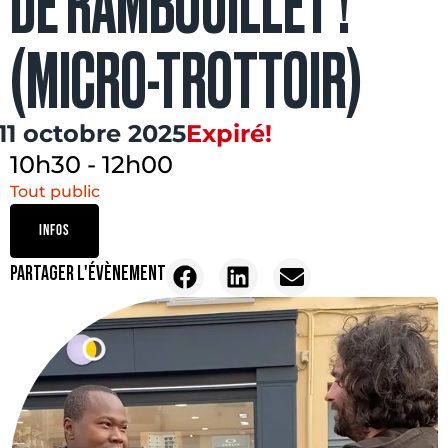
DE RAMBOUILLET !
(MICRO-TROTTOIR)
11 octobre 2025
Expiré!
10h30
-
12h00
Tout public
INFOS
PARTAGER L'ÉVÈNEMENT