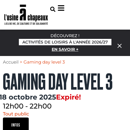
DÉCOUVREZ !
ACTIVITÉS DE LOISIRS À L'ANNÉE 2026/27
EN SAVOIR +
Accueil
>
Gaming day level 3
GAMING DAY LEVEL 3
18 octobre 2025
Expiré!
12h00
-
22h00
Tout public
INFOS