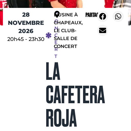
28
C
Partager
L'USINE À
O
NOVEMBRE
CHAPEAUX,
N
2026
LE CLUB-
C
SALLE DE
20h45
-
23h30
E
CONCERT
R
T
LA
CAFETERA
ROJA