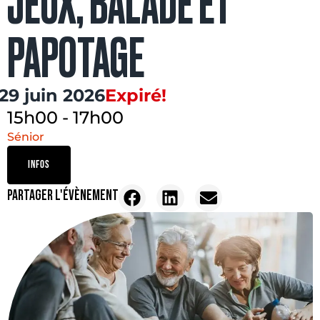
JEUX, BALADE ET
PAPOTAGE
29 juin 2026
Expiré!
15h00
-
17h00
Sénior
INFOS
PARTAGER L'ÉVÈNEMENT