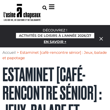
DÉCOUVREZ !
ACTIVITÉS DE LOISIRS À L'ANNÉE 2026/27
EN SAVOIR +
Accueil
>
Estaminet [café-rencontre sénior] : Jeux, balade
et papotage
ESTAMINET [CAFÉ-
RENCONTRE SÉNIOR] :