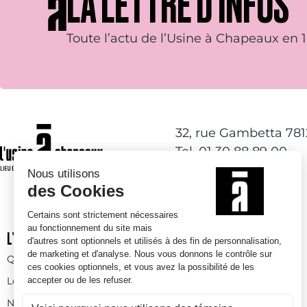
LA LETTRE D’INFOS
Toute l’actu de l’Usine à Chapeaux en 1 
32, rue Gambetta 78
Tel. 01 30 88 89 00
L’USINE À CHAPEAUX
ACTIVITÉS DE LOISIRS
Qui sommes-nous
Activités à l’année
Les espaces
Espaces ludiques
Nos prestations
Skatepark