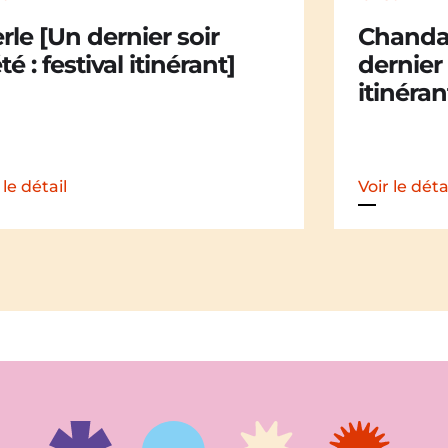
andail Chandail [Un
La Mali
nier soir d’été : festival
dernier 
nérant]
itinéran
 le détail
Voir le déta