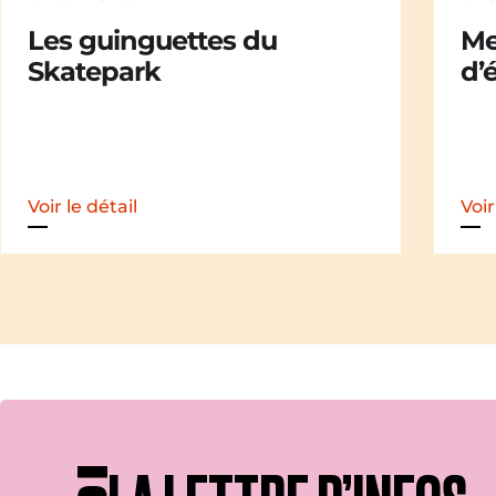
Merle [Un dernier soir
Ch
d’été : festival itinérant]
der
iti
Voir le détail
Voir