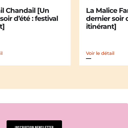
ce Family [Un
Kakamü [Un 
soir d’été : festival
d’été : festiv
t]
il
Voir le détail
INSCRIPTION NEWSLETTER