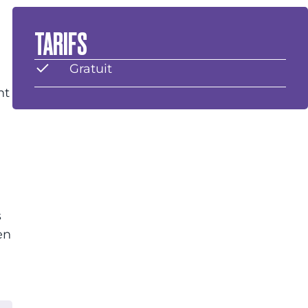
TARIFS
Gratuit
nt
s
en