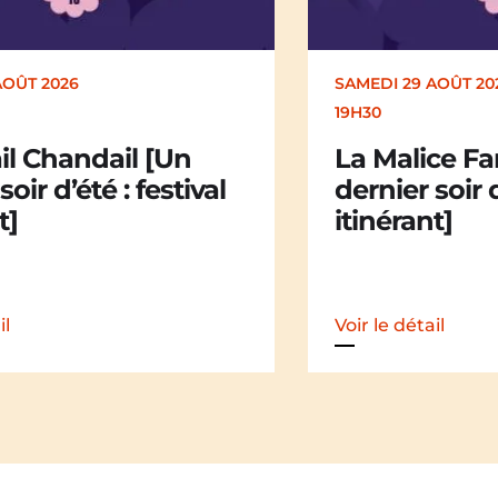
AOÛT 2026
DIMANCHE 30 AOÛT
17H00
ce Family [Un
Kakamü [Un 
soir d’été : festival
d’été : festiv
t]
il
Voir le détail