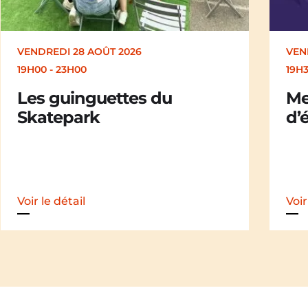
VENDREDI 28 AOÛT 2026
SAM
19H30
19H
Merle [Un dernier soir
Ch
d’été : festival itinérant]
der
iti
Voir le détail
Voir