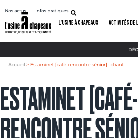
Nos actus
Infos pratiques
L'USINE À CHAPEAUX
ACTIVITÉS DE 
DÉC
Accueil
>
Estaminet [café-rencontre sénior] : chant
ESTAMINET [CAFÉ-
RENCONTRE SÉNIO