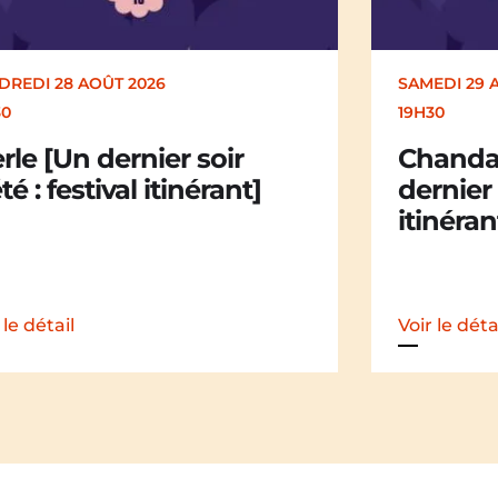
EDI 29 AOÛT 2026
SAMEDI 29 
30
19H30
andail Chandail [Un
La Mali
nier soir d’été : festival
dernier 
nérant]
itinéran
 le détail
Voir le déta