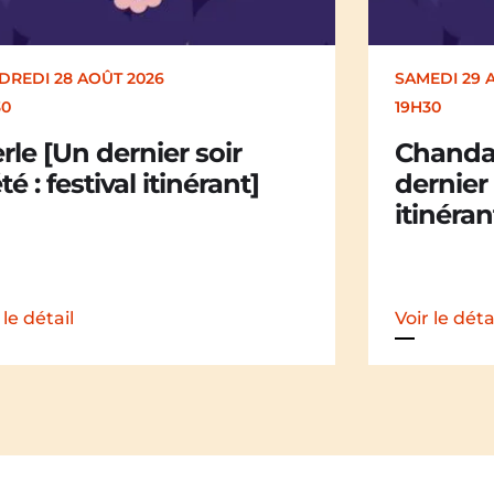
EDI 29 AOÛT 2026
SAMEDI 29 
30
19H30
andail Chandail [Un
La Mali
nier soir d’été : festival
dernier 
nérant]
itinéran
 le détail
Voir le déta