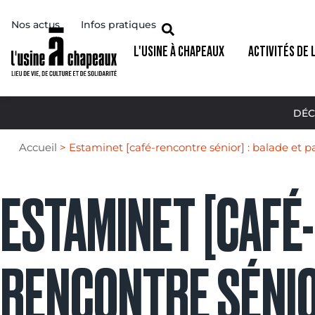
Nos actus
Infos pratiques
L'USINE À CHAPEAUX
ACTIVITÉS DE 
DÉC
Accueil
>
Estaminet [café-rencontre sénior] : balade et 
ESTAMINET [CAFÉ-
RENCONTRE SÉNIO