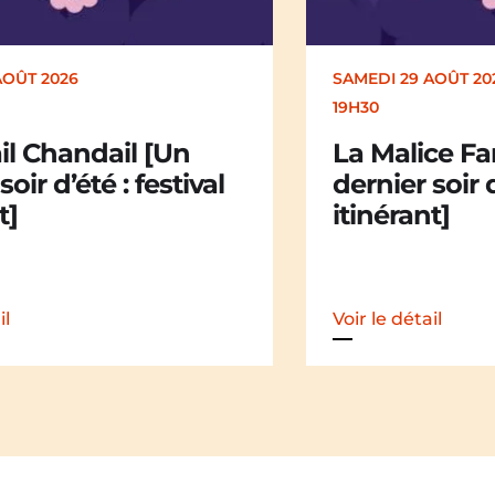
AOÛT 2026
DIMANCHE 30 AOÛT
17H00
ce Family [Un
Kakamü [Un 
soir d’été : festival
d’été : festiv
t]
il
Voir le détail