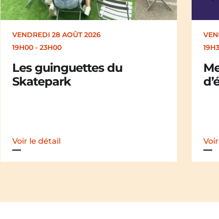
VENDREDI 28 AOÛT 2026
SAM
19H30
19H
Merle [Un dernier soir
Ch
d’été : festival itinérant]
der
iti
Voir le détail
Voir