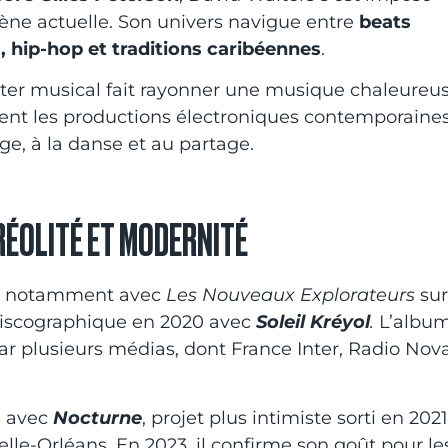
cène actuelle. Son univers navigue entre
beats
, hip-hop et traditions caribéennes
.
otter musical fait rayonner une musique chaleureus
trent les productions électroniques contemporaines
ge, à la danse et au partage.
RÉOLITÉ ET MODERNITÉ
on, notamment avec
Les Nouveaux Explorateurs
sur
discographique en 2020 avec
Soleil Kréyol
.
L’albu
par plusieurs médias, dont France Inter, Radio Nov
e avec
Nocturne
, projet plus intimiste sorti en 2021
lle-Orléans. En 2023, il confirme son goût pour le