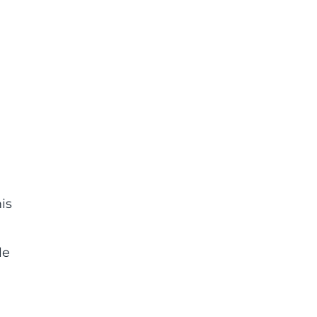
is
le