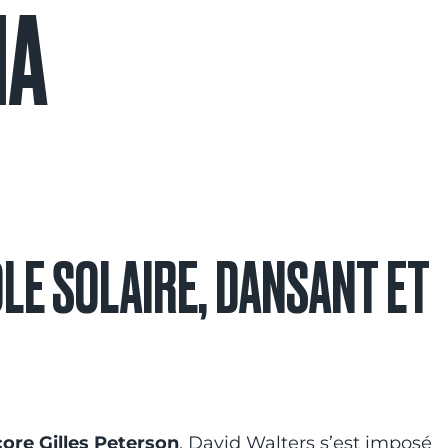
MA
LE SOLAIRE, DANSANT ET
core Gilles Peterson
, David Walters s’est imposé