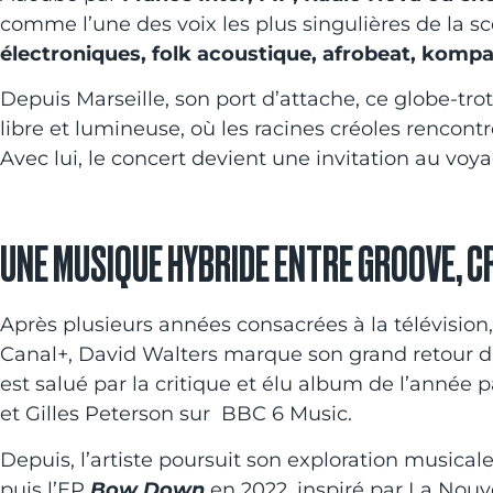
comme l’une des voix les plus singulières de la s
électroniques, folk acoustique, afrobeat, kompa
Depuis Marseille, son port d’attache, ce globe-tr
libre et lumineuse, où les racines créoles rencon
Avec lui, le concert devient une invitation au voya
UNE MUSIQUE HYBRIDE ENTRE GROOVE, C
Après plusieurs années consacrées à la télévisi
Canal+, David Walters marque son grand retour 
est salué par la critique et élu album de l’année 
et Gilles Peterson sur BBC 6 Music.
Depuis, l’artiste poursuit son exploration musical
puis l’EP
Bow Down
en 2022, inspiré par La Nouve