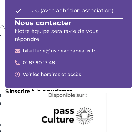
12€ (avec adhésion association)
Nous contacter
e,
Notre équipe sera ravie de vous
.
répondre
billetterie@usineachapeaux.fr
01 83 90 13 48
Voir les horaires et accès
S'inscrire à la newsletter
m
a
,
s