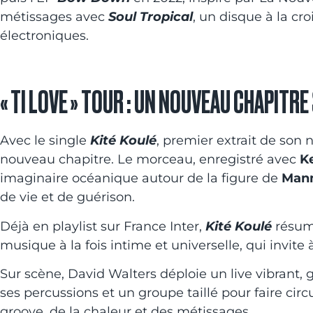
métissages avec
Soul Tropical
, un disque à la cr
électroniques.
« TI LOVE » TOUR : UN NOUVEAU CHAPITRE
Avec le single
Kité Koulé
, premier extrait de son
nouveau chapitre. Le morceau, enregistré avec
K
imaginaire océanique autour de la figure de
Man
de vie et de guérison.
Déjà en playlist sur France Inter,
Kité Koulé
résume
musique à la fois intime et universelle, qui invite à
Sur scène, David Walters déploie un live vibrant, g
ses percussions et un groupe taillé pour faire circ
groove, de la chaleur et des métissages.