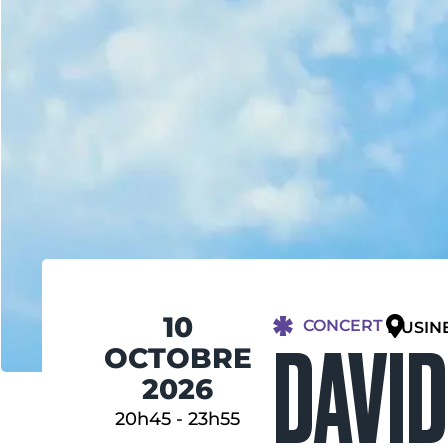
10
CONCERT
L'USIN
DAVID
OCTOBRE
2026
20h45
-
23h55