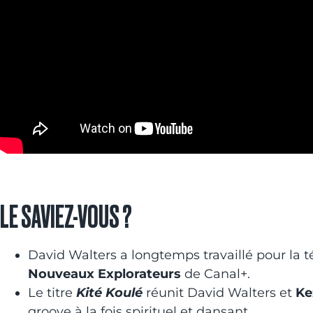
LE SAVIEZ-VOUS ?
David Walters a longtemps travaillé pour la 
Nouveaux Explorateurs
de Canal+.
Le titre
Kité Koulé
réunit David Walters et
Ke
groove à la fois spirituel et dansant.