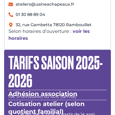
ateliers@usineachapeaux.fr
01 30 88 89 04
32, rue Gambetta 78120 Rambouillet
Selon horaires d’ouverture :
voir les
horaires
TARIFS SAISON 2025-
2026
Adhésion association
15€ (individuelle) ou 40€ (famille)
Cotisation atelier (selon
quotient familial)
De 185,35€ à 337€ (à partir de 14 ans)