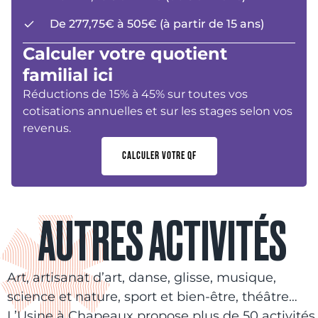
De 277,75€ à 505€ (à partir de 15 ans)
Calculer votre quotient
familial ici
Réductions de 15% à 45% sur toutes vos
cotisations annuelles et sur les stages selon vos
revenus.
CALCULER VOTRE QF
AUTRES ACTIVITÉS
Art, artisanat d’art, danse, glisse, musique,
science et nature, sport et bien-être, théâtre…
L’Usine à Chapeaux propose plus de 50 activités