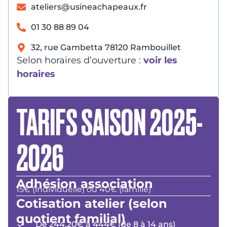
ateliers@usineachapeaux.fr
01 30 88 89 04
32, rue Gambetta 78120 Rambouillet
Selon horaires d’ouverture :
voir les
horaires
TARIFS SAISON 2025-
2026
Adhésion association
15€ (individuelle) ou 40€ (famille)
Cotisation atelier (selon
quotient familial)
De 244,20€ à 444€ (de 8 à 14 ans)