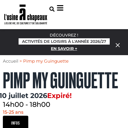
DÉCOUVREZ !
ACTIVITÉS DE LOISIRS À L'ANNÉE 2026/27
EN SAVOIR +
Accueil
>
Pimp my Guinguette
PIMP MY GUINGUETTE
10 juillet 2026
Expiré!
14h00
-
18h00
15-25 ans
INFOS