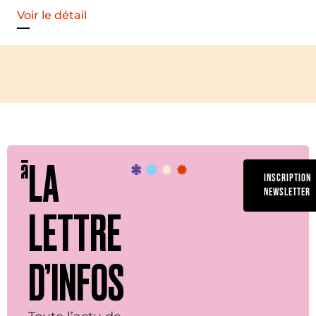
Voir le
LA
INSCRIPTION
NEWSLETTER
LETTRE
D’INFOS