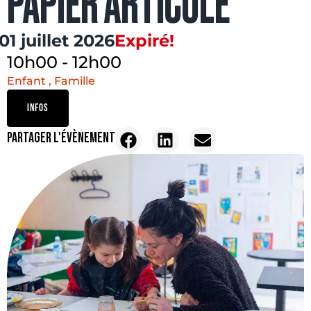
PAPIER ARTICULÉ
01 juillet 2026
Expiré!
10h00
-
12h00
Enfant , Famille
INFOS
PARTAGER L'ÉVÈNEMENT