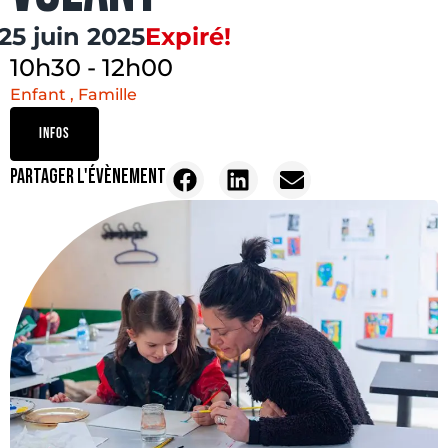
25 juin 2025
Expiré!
10h30
-
12h00
Enfant , Famille
INFOS
PARTAGER L'ÉVÈNEMENT