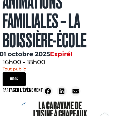
ANIMATIONS
FAMILIALES – LA
BOISSIÈRE-ÉCOLE
01 octobre 2025
Expiré!
16h00
-
18h00
Tout public
INFOS
PARTAGER L'ÉVÈNEMENT