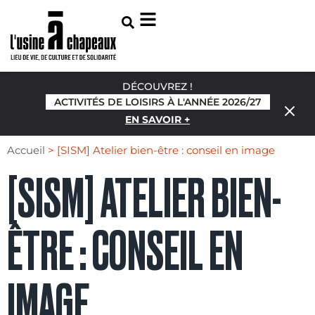
DÉCOUVREZ !
ACTIVITÉS DE LOISIRS À L'ANNÉE 2026/27
EN SAVOIR +
Accueil
>
[SISM] Atelier bien-être : conseil en image
[SISM] ATELIER BIEN-
ÊTRE : CONSEIL EN
IMAGE