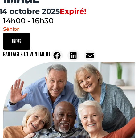
14 octobre 2025
Expiré!
14h00
-
16h30
Sénior
INFOS
PARTAGER L'ÉVÈNEMENT