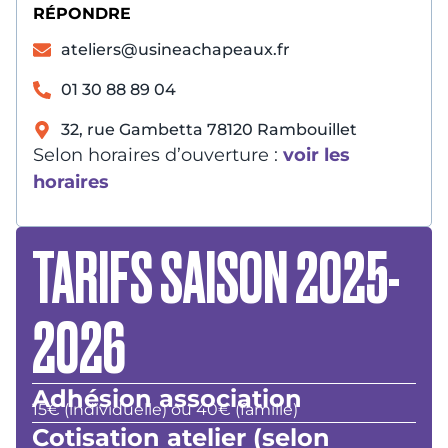
RÉPONDRE
ateliers@usineachapeaux.fr
01 30 88 89 04
32, rue Gambetta 78120 Rambouillet
Selon horaires d’ouverture :
voir les
horaires
TARIFS SAISON 2025-
2026
Adhésion association
15€ (individuelle) ou 40€ (famille)
Cotisation atelier (selon