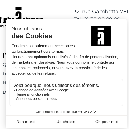
32, rue Gambetta 78
Tel. 01 30 88 89 00
L’USINE À CHAPEAUX
ACTIVITÉS DE LOISIRS
Qui sommes-nous
Activités à l’année
Les espaces
Espaces ludiques
Nos prestations
Skatepark
Devenez bénévole