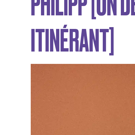
PHILIPP [UN D
ITINÉRANT]