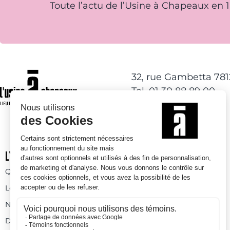
Toute l’actu de l’Usine à Chapeaux en 1 
32, rue Gambetta 78
Tel. 01 30 88 89 00
L’USINE À CHAPEAUX
ACTIVITÉS DE LOISIRS
Qui sommes-nous
Activités à l’année
Les espaces
Espaces ludiques
Nos prestations
Skatepark
Devenez bénévole