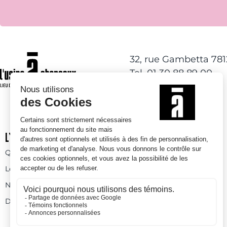
32, rue Gambetta 78
Tel. 01 30 88 89 00
L’USINE À CHAPEAUX
ACTIVITÉS DE LOISIRS
Qui sommes-nous
Activités à l’année
Les espaces
Espaces ludiques
Nos prestations
Skatepark
Devenez bénévole