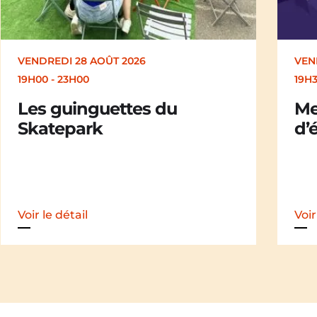
VENDREDI 28 AOÛT 2026
SAM
19H30
19H
Merle [Un dernier soir
Ch
d’été : festival itinérant]
der
iti
Voir le détail
Voir