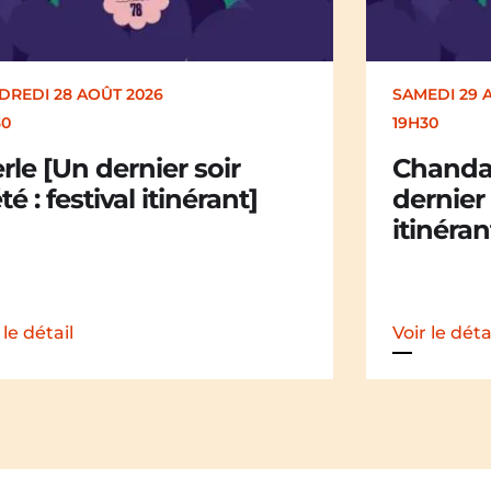
EDI 29 AOÛT 2026
SAMEDI 29 
30
19H30
andail Chandail [Un
La Mali
nier soir d’été : festival
dernier 
nérant]
itinéran
 le détail
Voir le déta