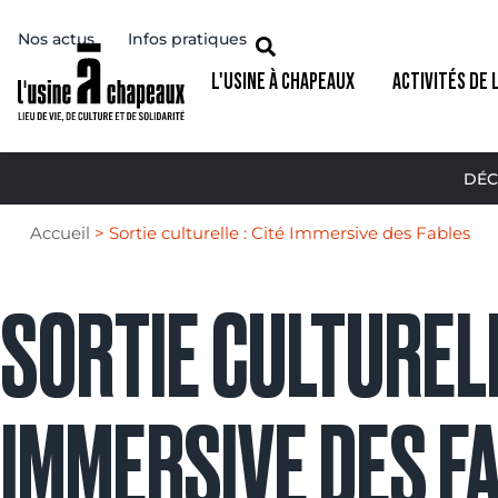
Nos actus
Infos pratiques
L'USINE À CHAPEAUX
ACTIVITÉS DE 
DÉC
Accueil
>
Sortie culturelle : Cité Immersive des Fables
SORTIE CULTURELL
IMMERSIVE DES F