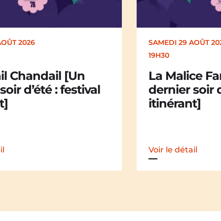
AOÛT 2026
DIMANCHE 30 AOÛT
17H00
ce Family [Un
Kakamü [Un 
soir d’été : festival
d’été : festiv
t]
il
Voir le détail