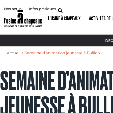
Nos actus
Infos pratiques
L'USINE À CHAPEAUX
ACTIVITÉS DE 
DÉC
Accueil
>
Semaine d’animation jeunesse à Bullion
SEMAINE D’ANIMA
JEUNESSE À BULL