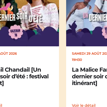
AOÛT 2026
DIMANCHE 30 AOÛT
17H00
ce Family [Un
Kakamü [Un 
soir d’été : festival
d’été : festiv
t]
il
Voir le détail