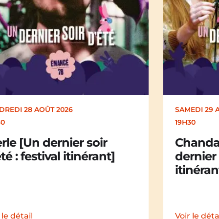
EDI 29 AOÛT 2026
SAMEDI 29 
30
19H30
andail Chandail [Un
La Mali
nier soir d’été : festival
dernier 
nérant]
itinéran
 le détail
Voir le déta