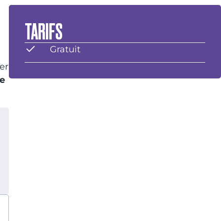
TARIFS
Gratuit
er
re