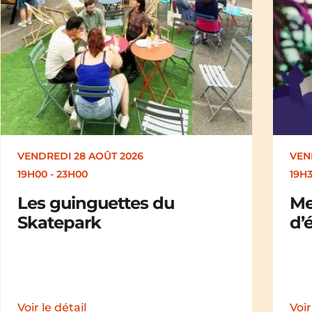
VENDREDI 28 AOÛT 2026
SAM
19H30
19H
Merle [Un dernier soir
Ch
d’été : festival itinérant]
der
iti
Voir le détail
Voir