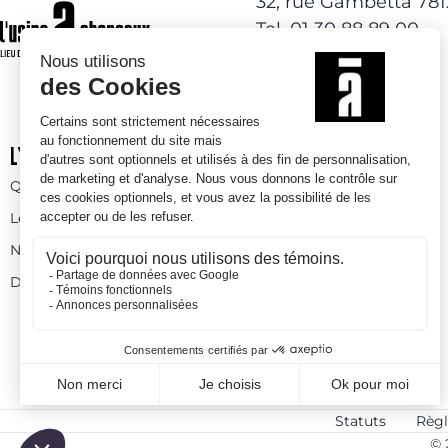
32, rue Gambetta 78
Tel. 01 30 88 89 00
L’USINE À CHAPEAUX
ACTIVITÉS DE LOISIRS
Qui sommes-nous
Activités à l’année
Les espaces
Espaces ludiques
Nos prestations
Skatepark
Devenez bénévole
Statuts
Règl
© 