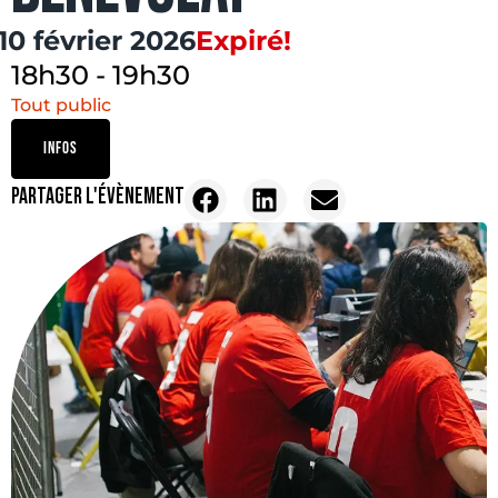
10 février 2026
Expiré!
18h30
-
19h30
Tout public
INFOS
PARTAGER L'ÉVÈNEMENT