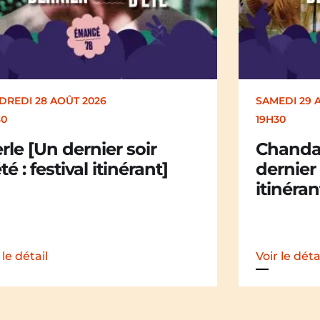
EDI 29 AOÛT 2026
SAMEDI 29 
30
19H30
andail Chandail [Un
La Mali
nier soir d’été : festival
dernier 
nérant]
itinéran
 le détail
Voir le déta