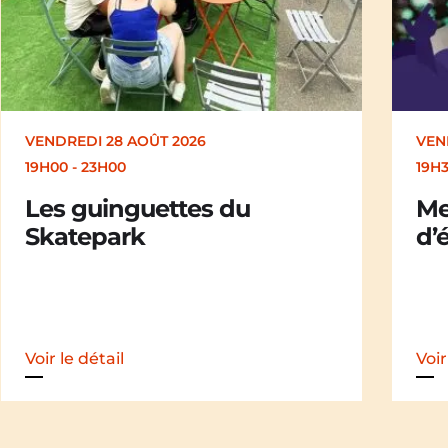
VENDREDI 28 AOÛT 2026
SAM
19H30
19H
Merle [Un dernier soir
Ch
d’été : festival itinérant]
der
iti
Voir le détail
Voir