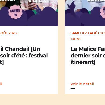
AOÛT 2026
DIMANCHE 30 AOÛT
17H00
ce Family [Un
Kakamü [Un 
soir d’été : festival
d’été : festiv
t]
il
Voir le détail