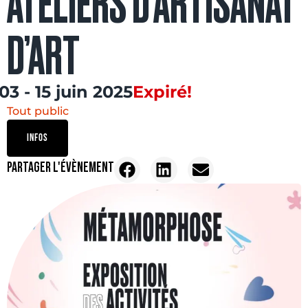
ATELIERS D’ARTISANAT
D’ART
03 - 15 juin 2025
Expiré!
Tout public
INFOS
PARTAGER L'ÉVÈNEMENT