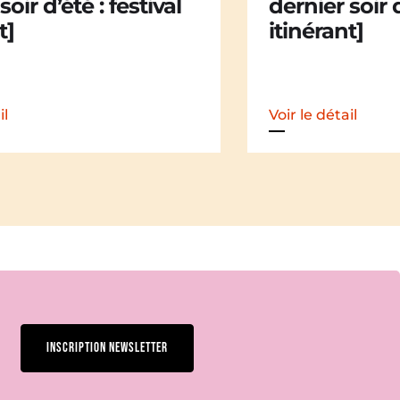
soir d’été : festival
d’été : festiv
t]
il
Voir le détail
INSCRIPTION NEWSLETTER