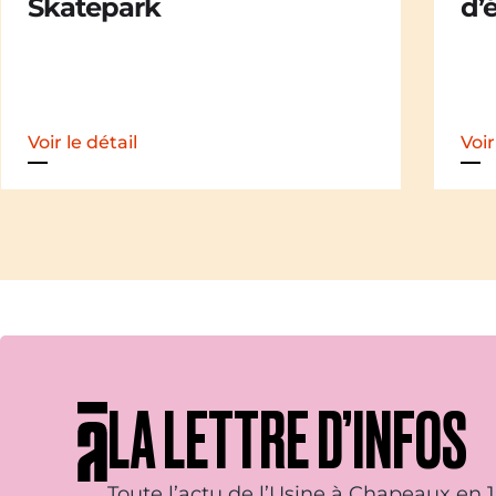
d’été : festival itinérant]
der
iti
Voir le détail
Voir
LA LETTRE D’INFOS
Toute l’actu de l’Usine à Chapeaux en 1 