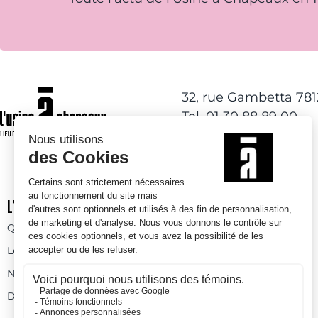
32, rue Gambetta 78
Tel. 01 30 88 89 00
L’USINE À CHAPEAUX
ACTIVITÉS DE LOISIRS
Qui sommes-nous
Activités à l’année
Les espaces
Espaces ludiques
Nos prestations
Skatepark
Devenez bénévole