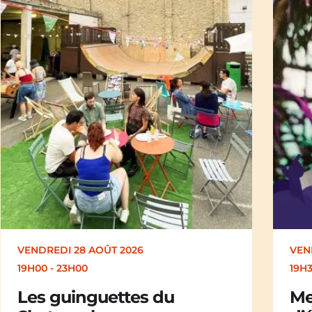
VENDREDI 28 AOÛT 2026
SAM
19H30
19H
Merle [Un dernier soir
Ch