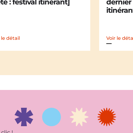
nier soir d’été : festival
dernier 
nérant]
itinéran
 le détail
Voir le déta
clic !