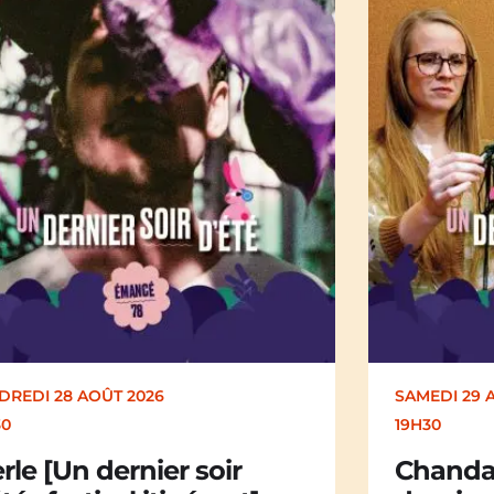
EDI 29 AOÛT 2026
SAMEDI 29 
30
19H30
andail Chandail [Un
La Mali