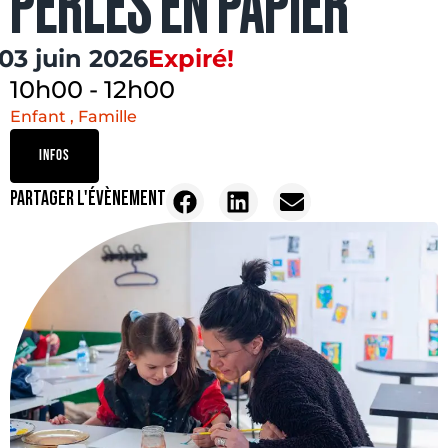
PERLES EN PAPIER
03 juin 2026
Expiré!
10h00
-
12h00
Enfant , Famille
INFOS
PARTAGER L'ÉVÈNEMENT