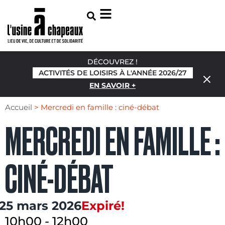
DÉCOUVREZ !
ACTIVITÉS DE LOISIRS À L'ANNÉE 2026/27
EN SAVOIR +
Accueil
>
Mercredi en famille : ciné-débat
MERCREDI EN FAMILLE :
CINÉ-DÉBAT
25 mars 2026
Expiré!
10h00
-
12h00