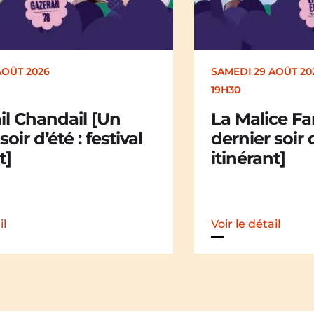
SAMEDI 29 AOÛT 2026
DIMANC
19H30
17H00
La Malice Family [Un
Kaka
dernier soir d’été : festival
d’été
itinérant]
Voir le détail
Voir le