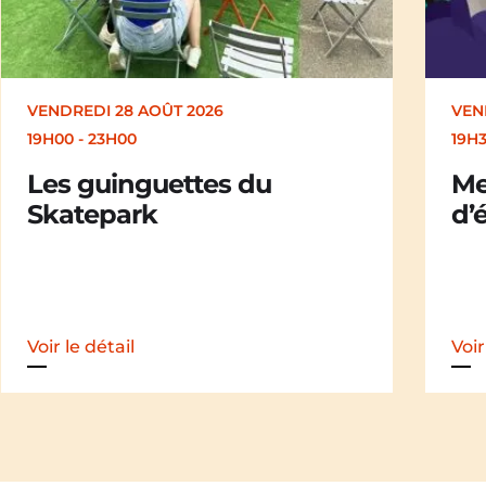
VENDREDI 28 AOÛT 2026
19H30
Merle [Un dernier soir
d’été : festival itinérant]
Voir le détail