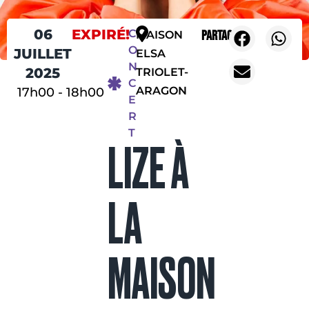
06
EXPIRÉ!
C
Partager
MAISON
O
JUILLET
ELSA
N
2025
TRIOLET-
C
ARAGON
17h00
-
18h00
E
R
T
LIZE À
LA
MAISON