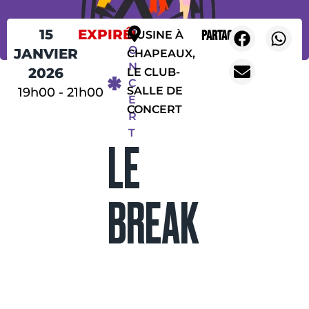
15
EXPIRÉ!
C
Partager
L'USINE À
O
JANVIER
CHAPEAUX,
N
2026
LE CLUB-
C
SALLE DE
19h00
-
21h00
E
CONCERT
R
T
LE
BREAK