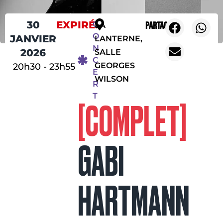
30
EXPIRÉ!
C
Partager
LA
O
JANVIER
LANTERNE,
N
2026
SALLE
C
GEORGES
20h30
-
23h55
E
WILSON
R
T
[COMPLET]
GABI
HARTMANN