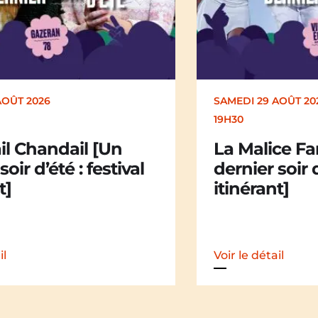
AOÛT 2026
DIMANCHE 30 AOÛT
17H00
ce Family [Un
Kakamü [Un 
soir d’été : festival
d’été : festiv
t]
il
Voir le détail