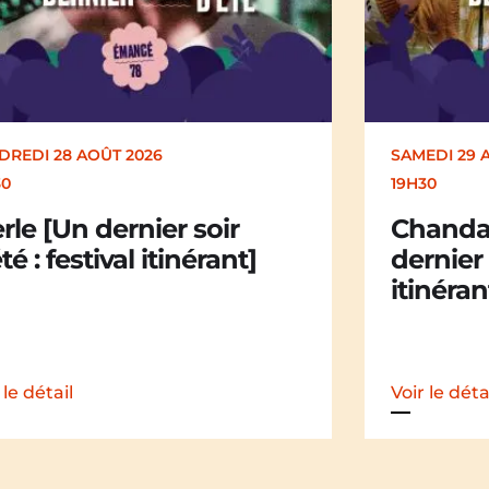
EDI 29 AOÛT 2026
SAMEDI 29 
30
19H30
andail Chandail [Un
La Mali
nier soir d’été : festival
dernier 
nérant]
itinéran
 le détail
Voir le déta