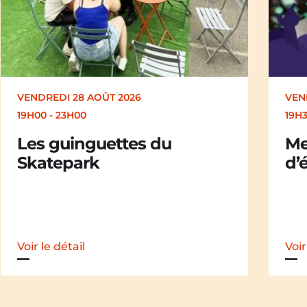
VENDREDI 28 AOÛT 2026
SAM
19H30
19H
Merle [Un dernier soir
Ch
d’été : festival itinérant]
der
iti
Voir le détail
Voir