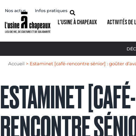
Nos actus
Infos pratiques
L'USINE À CHAPEAUX
ACTIVITÉS DE 
DÉC
Accueil
>
Estaminet [café-rencontre sénior] : goûter d’av
ESTAMINET [CAFÉ-
RENCONTRE SÉNIO