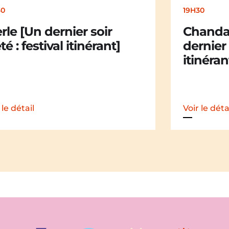
19H30
Chandail Chandail [Un
dernier soir d’été : festival
itinérant]
Voir le détail