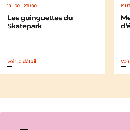
19H30
Merle [Un dernier soir
d’été : festival itinérant]
Voir le détail