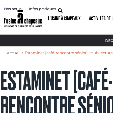
Nos actus
Infos pratiques
L'USINE À CHAPEAUX
ACTIVITÉS DE 
DÉC
Accueil
>
Estaminet [café-rencontre sénior] : club lecture
ESTAMINET [CAFÉ-
RENCONTRE SÉNIO