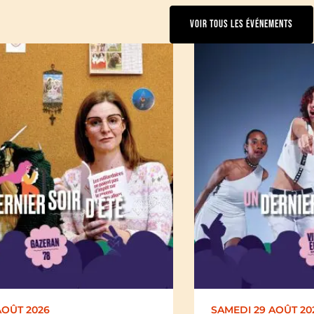
VOIR TOUS LES ÉVÉNEMENTS
SAMEDI 29 AOÛT 2026
DI