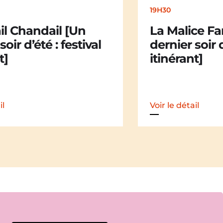
19H30
17
La Malice Family [Un
K
dernier soir d’été : festival
d’
itinérant]
Voir le détail
Voi