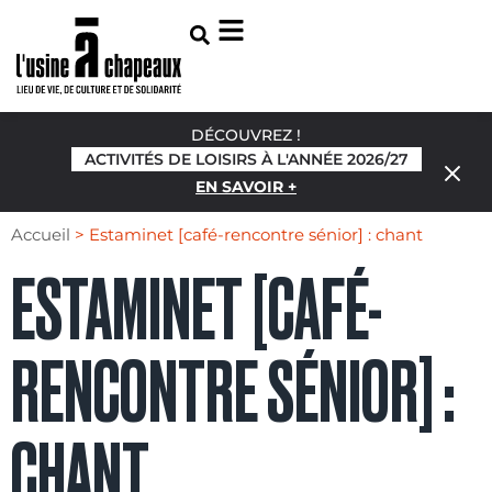
DÉCOUVREZ !
ACTIVITÉS DE LOISIRS À L'ANNÉE 2026/27
EN SAVOIR +
Accueil
>
Estaminet [café-rencontre sénior] : chant
ESTAMINET [CAFÉ-
RENCONTRE SÉNIOR] :
CHANT