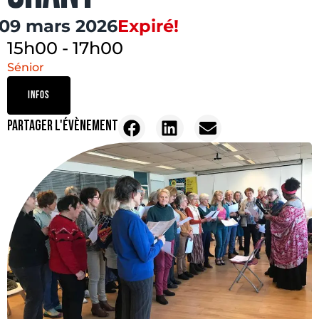
09 mars 2026
Expiré!
15h00
-
17h00
Sénior
INFOS
PARTAGER L'ÉVÈNEMENT