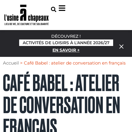
DÉCOUVREZ !
ACTIVITÉS DE LOISIRS À L'ANNÉE 2026/27
EN SAVOIR +
Accueil
>
Café Babel : atelier de conversation en français
CAFÉ BABEL : ATELIER
DE CONVERSATION EN
FRANÇAIS