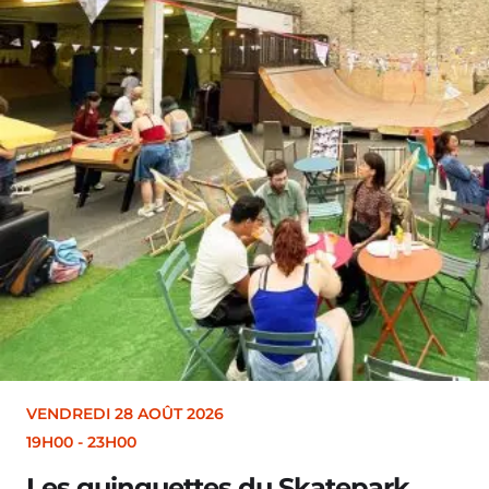
28 AOÛT 2026
H00
inguettes du Skatepark